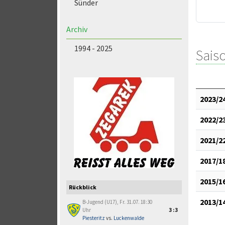
Sünder
Archiv
1994 - 2025
Saiso
2023/2
2022/2
2021/2
2017/1
2015/1
Rückblick
2013/1
B-Jugend (U17), Fr. 31.07. 18:30
Uhr
3:3
Piesteritz
vs.
Luckenwalde