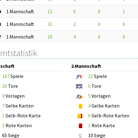
9
1.Mannschaft
11
0
0
1
8
1.Mannschaft
31
2
0
6
7
1.Mannschaft
10
4
0
0
mtstatistik
schaft
2.Mannschaft
167
Spiele
22
Spiele
20
Tore
0
Tore
0
Vorlagen
5
Vorlagen
7
Gelbe Karten
4
Gelbe Karten
1
Gelb-Rote Karte
0
Gelb-Rote Karten
2
Rote Karten
1
Rote Karte
65 Siege
S
10 Siege