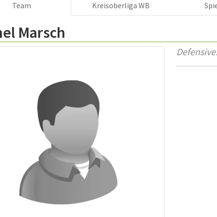
Team
Kreisoberliga WB
Spi
hel Marsch
Defensives