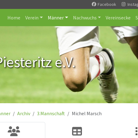
Facebook
Insta
Home
Verein
Männer
Nachwuchs
Vereinsecke
esteritz e.V.
nner
Archiv
3.Mannschaft
Michel Marsch