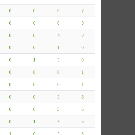
0
0
0
2
0
0
0
3
0
0
4
2
0
0
1
0
0
1
3
0
0
0
0
1
0
0
0
1
0
0
3
8
0
0
5
6
0
1
3
5
1
0
3
6