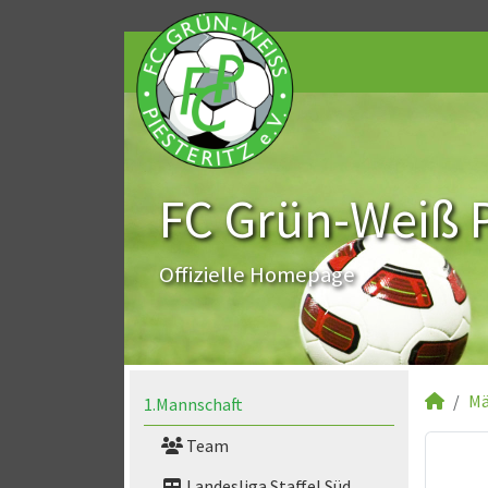
FC Grün-Weiß Pi
Offizielle Homepage
Mä
1.Mannschaft
Team
Landesliga Staffel Süd