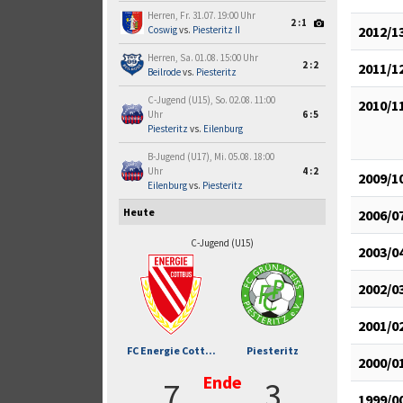
Herren, Fr. 31.07. 19:00 Uhr
2:1
2012/1
Coswig
vs.
Piesteritz II
Herren, Sa. 01.08. 15:00 Uhr
2:2
2011/1
Beilrode
vs.
Piesteritz
C-Jugend (U15), So. 02.08. 11:00
2010/1
Uhr
6:5
Piesteritz
vs.
Eilenburg
B-Jugend (U17), Mi. 05.08. 18:00
Uhr
4:2
2009/1
Eilenburg
vs.
Piesteritz
Heute
2006/0
C-Jugend (U15)
2003/0
2002/0
2001/0
FC Energie Cott...
Piesteritz
2000/0
Ende
7
3
1999/0