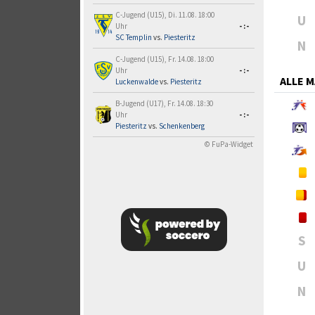
C-Jugend (U15), Di. 11.08. 18:00
U
Uhr
-:-
SC Templin
vs.
Piesteritz
N
C-Jugend (U15), Fr. 14.08. 18:00
Uhr
-:-
ALLE 
Luckenwalde
vs.
Piesteritz
B-Jugend (U17), Fr. 14.08. 18:30
Uhr
-:-
Piesteritz
vs.
Schenkenberg
© FuPa-Widget
S
U
N