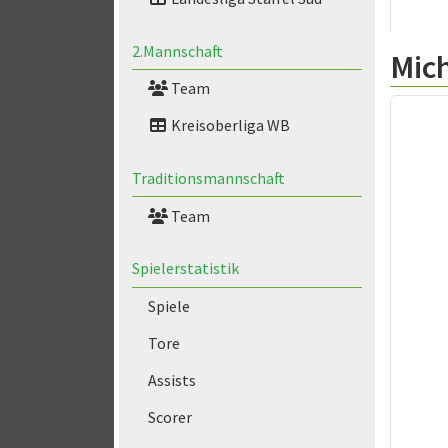
2.Mannschaft
Mic
Team
Kreisoberliga WB
Traditionsmannschaft
Team
Spielerstatistik
Spiele
Tore
Assists
Scorer