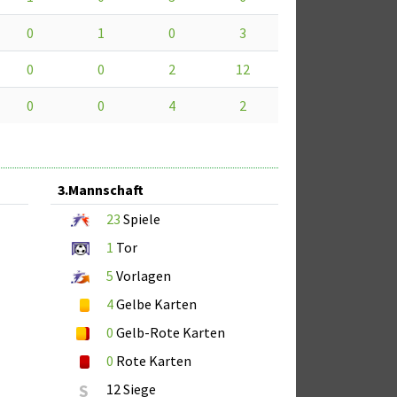
0
1
0
3
0
0
2
12
0
0
4
2
3.Mannschaft
23
Spiele
1
Tor
5
Vorlagen
4
Gelbe Karten
0
Gelb-Rote Karten
0
Rote Karten
S
12 Siege