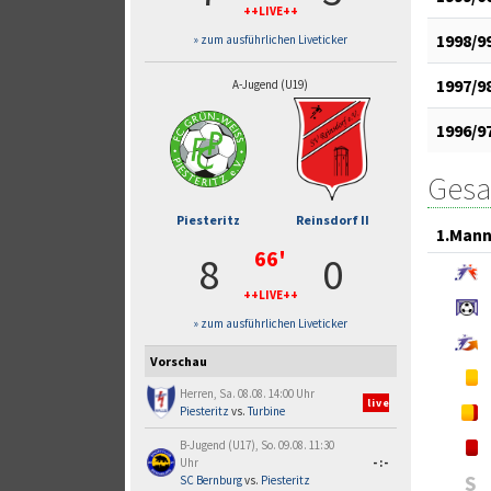
++LIVE++
1998/9
» zum ausführlichen Liveticker
1997/9
A-Jugend (U19)
1996/9
Gesa
Piesteritz
Reinsdorf II
1.Mann
66'
8
0
++LIVE++
» zum ausführlichen Liveticker
Vorschau
Herren, Sa. 08.08. 14:00 Uhr
live
Piesteritz
vs.
Turbine
B-Jugend (U17), So. 09.08. 11:30
Uhr
-:-
S
SC Bernburg
vs.
Piesteritz