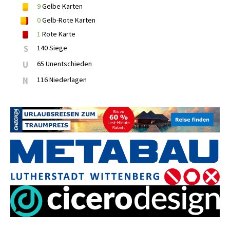
9
Gelbe Karten
0
Gelb-Rote Karten
1
Rote Karte
S
140 Siege
U
65 Unentschieden
N
116 Niederlagen