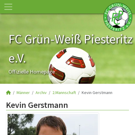
FC Grün-Weiß Piesteritz
e.V.
Offizielle Homepage
Männer
Archiv
2.Mannschaft
Kevin Gerstmann
Kevin Gerstmann