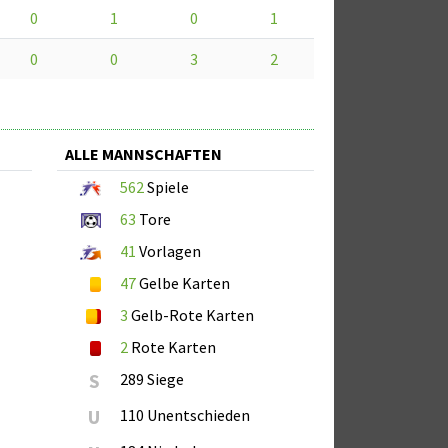
0
1
0
1
0
0
3
2
ALLE MANNSCHAFTEN
562
Spiele
63
Tore
41
Vorlagen
47
Gelbe Karten
3
Gelb-Rote Karten
2
Rote Karten
S
289 Siege
U
110 Unentschieden