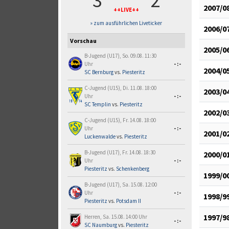
3
2
2007/0
++LIVE++
» zum ausführlichen Liveticker
2006/0
Vorschau
2005/0
B-Jugend (U17), So. 09.08. 11:30
Uhr
-:-
2004/0
SC Bernburg
vs.
Piesteritz
C-Jugend (U15), Di. 11.08. 18:00
2003/0
Uhr
-:-
SC Templin
vs.
Piesteritz
2002/0
C-Jugend (U15), Fr. 14.08. 18:00
Uhr
-:-
2001/0
Luckenwalde
vs.
Piesteritz
B-Jugend (U17), Fr. 14.08. 18:30
2000/0
Uhr
-:-
Piesteritz
vs.
Schenkenberg
1999/0
B-Jugend (U17), Sa. 15.08. 12:00
Uhr
-:-
1998/9
Piesteritz
vs.
Potsdam II
1997/9
Herren, Sa. 15.08. 14:00 Uhr
-:-
SC Naumburg
vs.
Piesteritz