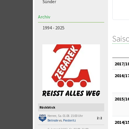
Sünder
Archiv
1994 - 2025
Saiso
2017/1
2016/1
2015/1
Rückblick
Herren, Sa. 01.08. 15:00 Uhr
2:2
Beilrode
vs.
Piesteritz
2014/1