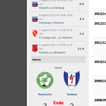
C-Jugend (U15), So. 02.08. 11:00
Uhr
6:5
Piesteritz
vs.
Eilenburg
2013/1
B-Jugend (U17), Mi. 05.08. 18:00
Uhr
4:2
2012/1
Eilenburg
vs.
Piesteritz
C-Jugend (U15), Fr. 07.08. 16:30
Uhr
7:3
FC Energie Cott...
vs.
Piesteritz
2011/1
A-Jugend (U19), Fr. 07.08. 18:30
Uhr
11:0
Piesteritz
vs.
Reinsdorf II
Heute
2010/1
Herren
2009/1
Piesteritz
Turbine
2008/0
Ende