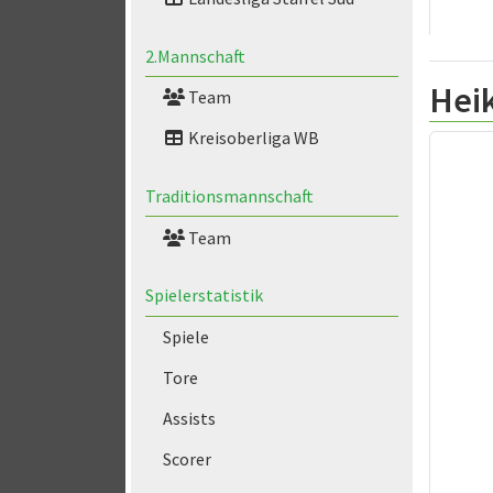
2.Mannschaft
Hei
Team
Kreisoberliga WB
Traditionsmannschaft
Team
Spielerstatistik
Spiele
Tore
Assists
Scorer