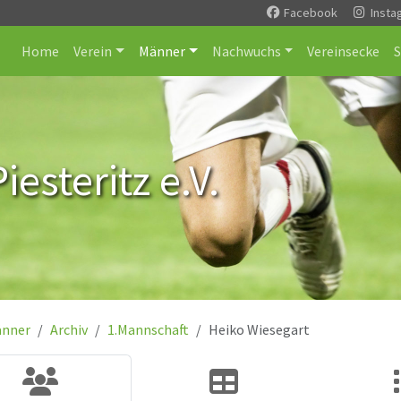
Facebook
Insta
Home
Verein
Männer
Nachwuchs
Vereinsecke
esteritz e.V.
nner
Archiv
1.Mannschaft
Heiko Wiesegart