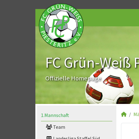
FC Grün-Weiß Pi
Offizielle Homepage
Mä
1.Mannschaft
Team
Landesliga Staffel Süd