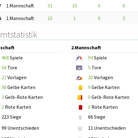
7
1.Mannschaft
31
10
0
6
6
1.Mannschaft
23
1
0
3
mtstatistik
schaft
2.Mannschaft
468
Spiele
94
Spiele
58
Tore
5
Tore
21
Vorlagen
20
Vorlagen
38
Gelbe Karten
9
Gelbe Karten
3
Gelb-Rote Karten
0
Gelb-Rote Karten
2
Rote Karten
0
Rote Karten
223 Siege
S
66 Siege
99 Unentschieden
U
11 Unentschieden