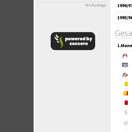
1996/9
© FuPa-Widget
1995/9
Gesa
1.Mann
S
U