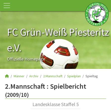
FC Grün-Weiß Piesteritz
e.V.
Offizielle Homepage
Männer
Archiv
2.Mannschaft
Spielplan
Spieltag
2.Mannschaft :
Spielbericht
(2009/10)
Landesklasse Staffel 5