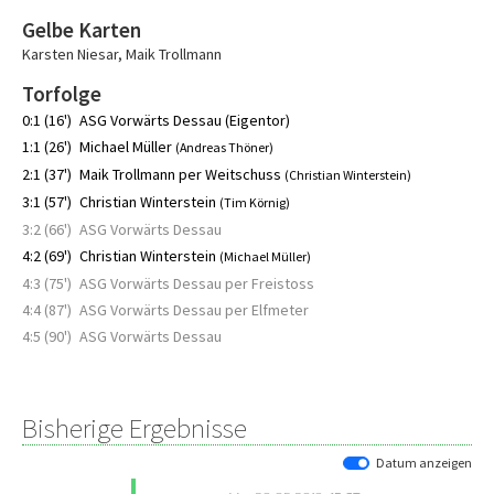
Gelbe Karten
Karsten Niesar
,
Maik Trollmann
Torfolge
0:1 (16')
ASG Vorwärts Dessau (Eigentor)
1:1 (26')
Michael Müller
(Andreas Thöner)
2:1 (37')
Maik Trollmann per Weitschuss
(Christian Winterstein)
3:1 (57')
Christian Winterstein
(Tim Körnig)
3:2 (66')
ASG Vorwärts Dessau
4:2 (69')
Christian Winterstein
(Michael Müller)
4:3 (75')
ASG Vorwärts Dessau per Freistoss
4:4 (87')
ASG Vorwärts Dessau per Elfmeter
4:5 (90')
ASG Vorwärts Dessau
Bisherige Ergebnisse
Datum anzeigen