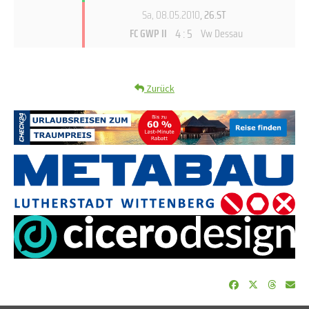
Sa, 08.05.2010
, 26.ST
4 : 5
FC GWP II
Vw Dessau
Zurück