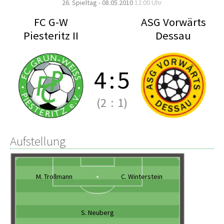
26. Spieltag - 08.05.2010
12:00 Uhr
FC G-W
ASG Vorwärts
Piesteritz II
Dessau
4
:
5
(2
:
1)
Aufstellung
M. Trollmann
C. Winterstein
S. Neuberg