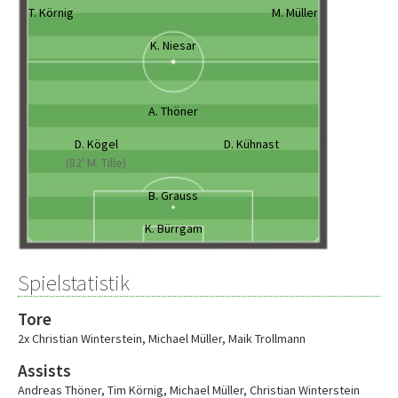
T. Körnig
M. Müller
K. Niesar
A. Thöner
D. Kögel
D. Kühnast
(82' M. Tille)
B. Grauss
K. Bürrgam
Spielstatistik
Tore
2x Christian Winterstein
,
Michael Müller
,
Maik Trollmann
Assists
Andreas Thöner
,
Tim Körnig
,
Michael Müller
,
Christian Winterstein