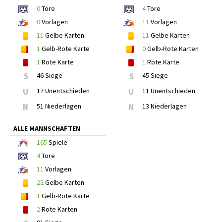
0
Tore
4
Tore
0
Vorlagen
11
Vorlagen
11
Gelbe Karten
11
Gelbe Karten
1
Gelb-Rote Karte
0
Gelb-Rote Karten
1
Rote Karte
1
Rote Karte
S
46 Siege
S
45 Siege
U
17 Unentschieden
U
11 Unentschieden
N
51 Niederlagen
N
13 Niederlagen
ALLE MANNSCHAFTEN
165
Spiele
4
Tore
11
Vorlagen
22
Gelbe Karten
1
Gelb-Rote Karte
2
Rote Karten