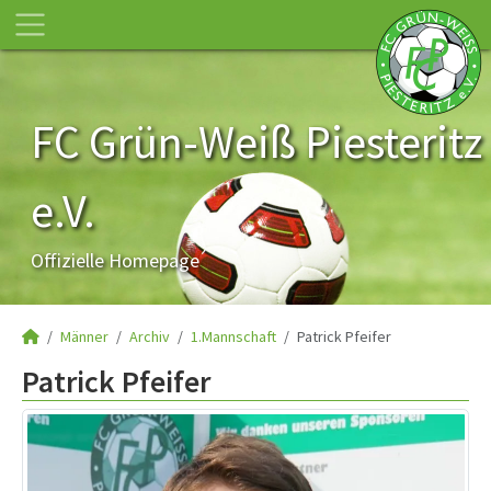
FC Grün-Weiß Piesteritz
e.V.
Offizielle Homepage
Männer
Archiv
1.Mannschaft
Patrick Pfeifer
Patrick Pfeifer