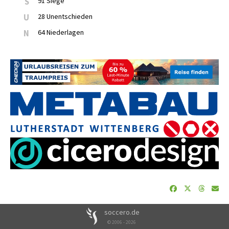
S
91 Siege
U
28 Unentschieden
N
64 Niederlagen
soccero.de
© 2006 - 2026