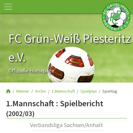
FC Grün-Weiß Piesteritz
e.V.
Offizielle Homepage
Männer
Archiv
1.Mannschaft
Spielplan
Spieltag
1.Mannschaft :
Spielbericht
(2002/03)
Verbandsliga Sachsen/Anhalt