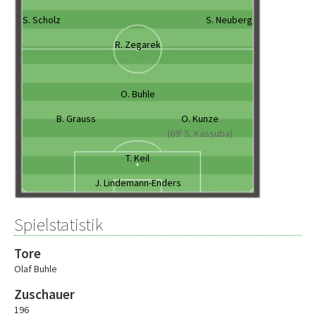
S. Scholz
S. Neuberg
R. Zegarek
O. Buhle
B. Grauss
O. Kunze
(69' S. Kassuba)
T. Keil
J. Lindemann-Enders
Spielstatistik
Tore
Olaf Buhle
Zuschauer
196