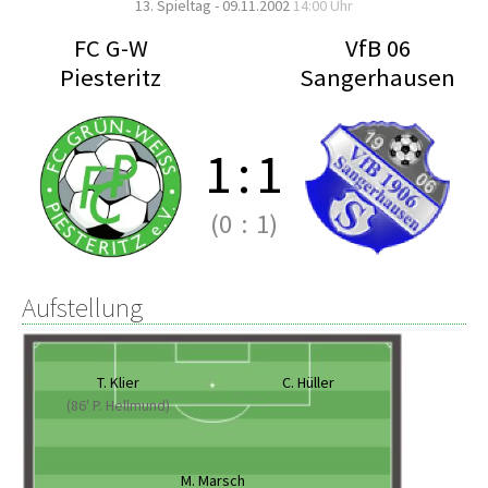
13. Spieltag - 09.11.2002
14:00 Uhr
FC G-W
VfB 06
Piesteritz
Sangerhausen
1
:
1
(0
:
1)
Aufstellung
T. Klier
C. Hüller
(86' P. Hellmund)
M. Marsch