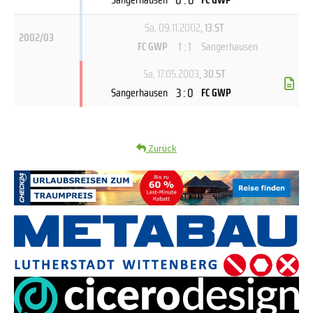
Sa, 09.11.2002
, 13.ST
2002/03
1 : 1
FC GWP
Sangerhausen
Sa, 17.05.2003
, 30.ST
3 : 0
Sangerhausen
FC GWP
Zurück