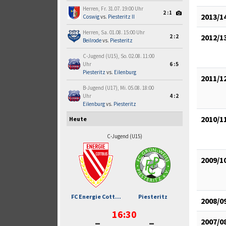
Herren, Fr. 31.07. 19:00 Uhr
2:1
2013/1
Coswig
vs.
Piesteritz II
Herren, Sa. 01.08. 15:00 Uhr
2012/1
2:2
Beilrode
vs.
Piesteritz
C-Jugend (U15), So. 02.08. 11:00
Uhr
6:5
Piesteritz
vs.
Eilenburg
2011/1
B-Jugend (U17), Mi. 05.08. 18:00
Uhr
4:2
Eilenburg
vs.
Piesteritz
2010/1
Heute
C-Jugend (U15)
2009/1
FC Energie Cott...
Piesteritz
2008/0
16:30
-
-
2007/0