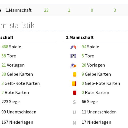
6
1.Mannschaft
23
1
0
3
mtstatistik
schaft
2.Mannschaft
468
Spiele
94
Spiele
58
Tore
5
Tore
21
Vorlagen
20
Vorlagen
38
Gelbe Karten
9
Gelbe Karten
3
Gelb-Rote Karten
0
Gelb-Rote Karten
2
Rote Karten
0
Rote Karten
223 Siege
S
66 Siege
99 Unentschieden
U
11 Unentschieden
167 Niederlagen
N
17 Niederlagen