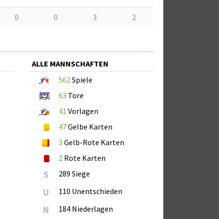
0
0
3
2
ALLE MANNSCHAFTEN
562
Spiele
63
Tore
41
Vorlagen
47
Gelbe Karten
3
Gelb-Rote Karten
2
Rote Karten
S
289 Siege
U
110 Unentschieden
N
184 Niederlagen