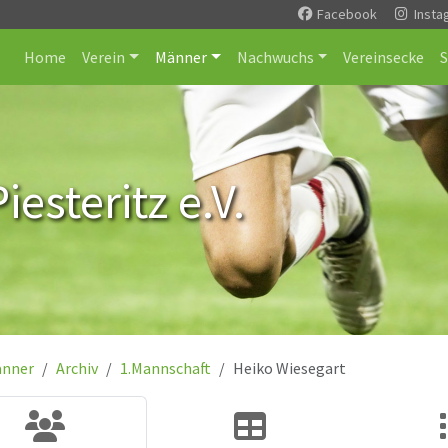
Facebook
Insta
Home
Verein
Männer
Nachwuchs
Vereinsecke
esteritz e.V.
nner
Archiv
1.Mannschaft
Heiko Wiesegart