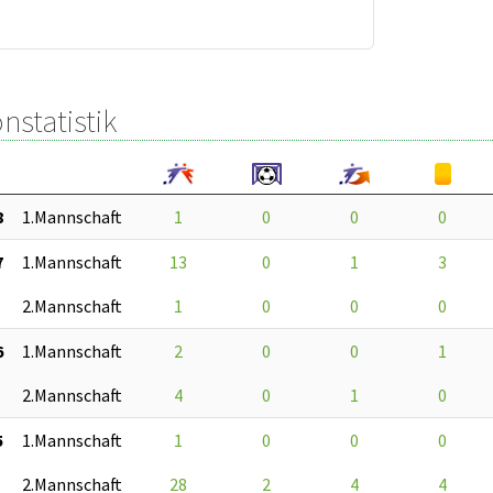
nstatistik
8
1.Mannschaft
1
0
0
0
7
1.Mannschaft
13
0
1
3
2.Mannschaft
1
0
0
0
6
1.Mannschaft
2
0
0
1
2.Mannschaft
4
0
1
0
5
1.Mannschaft
1
0
0
0
2.Mannschaft
28
2
4
4