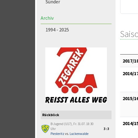
Sünder
Archiv
1994 - 2025
Saiso
2017/1
2016/1
2015/1
Rückblick
2014/1
B-Jugend (U17), Fr. 31.07. 18:30
Uhr
3:3
Piesteritz
vs.
Luckenwalde