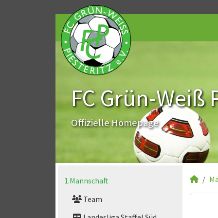
FC Grün-Weiß Pi
Offizielle Homepage
Mä
1.Mannschaft
Team
Landesliga Staffel Süd