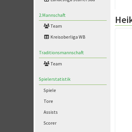
2.Mannschaft
Hei
Team
Kreisoberliga WB
Traditionsmannschaft
Team
Spielerstatistik
Spiele
Tore
Assists
Scorer