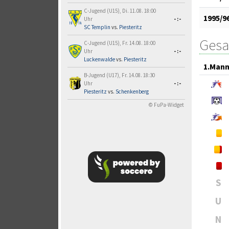
C-Jugend (U15), Di. 11.08. 18:00
1995/9
Uhr
-:-
SC Templin
vs.
Piesteritz
Gesa
C-Jugend (U15), Fr. 14.08. 18:00
Uhr
-:-
Luckenwalde
vs.
Piesteritz
1.Mann
B-Jugend (U17), Fr. 14.08. 18:30
Uhr
-:-
Piesteritz
vs.
Schenkenberg
© FuPa-Widget
S
U
N