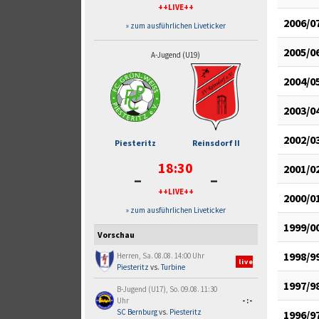
++LIVE++
2006/0
» zum ausführlichen Liveticker
2005/0
A-Jugend (U19)
2004/0
2003/0
2002/0
Piesteritz
Reinsdorf II
18:30
2001/0
-
-
++LIVE++
2000/0
» zum ausführlichen Liveticker
1999/0
Vorschau
1998/9
Herren, Sa. 08.08. 14:00 Uhr
live
Piesteritz
vs.
Turbine
1997/9
B-Jugend (U17), So. 09.08. 11:30
Uhr
-:-
SC Bernburg
vs.
Piesteritz
1996/9