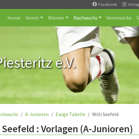
Facebook
Insta
Home
Verein
Männer
Nachwuchs
Vereinsecke
esteritz e.V.
chwuchs
A-Junioren
Ewige Tabelle
Willi Seefeld
i Seefeld : Vorlagen (A-Junioren)