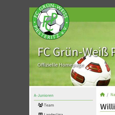
FC Grün-Weiß Pi
Offizielle Homepage
Na
A-Junioren
Will
Team
Landesliga