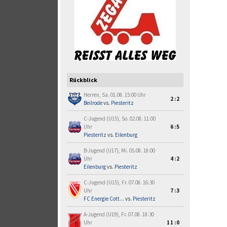
Rückblick
Herren, Sa. 01.08. 15:00 Uhr
2:2
Beilrode
vs.
Piesteritz
C-Jugend (U15), So. 02.08. 11:00
Uhr
6:5
Piesteritz
vs.
Eilenburg
B-Jugend (U17), Mi. 05.08. 18:00
Uhr
4:2
Eilenburg
vs.
Piesteritz
C-Jugend (U15), Fr. 07.08. 16:30
Uhr
7:3
FC Energie Cott...
vs.
Piesteritz
A-Jugend (U19), Fr. 07.08. 18:30
Uhr
11:0