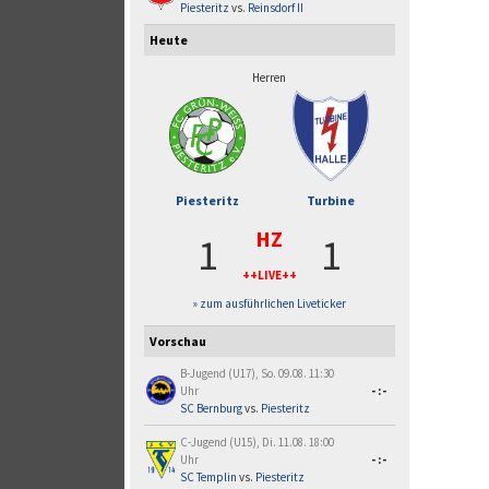
Piesteritz
vs.
Reinsdorf II
Heute
Herren
Piesteritz
Turbine
HZ
1
1
++LIVE++
» zum ausführlichen Liveticker
Vorschau
B-Jugend (U17), So. 09.08. 11:30
Uhr
-:-
SC Bernburg
vs.
Piesteritz
C-Jugend (U15), Di. 11.08. 18:00
Uhr
-:-
SC Templin
vs.
Piesteritz