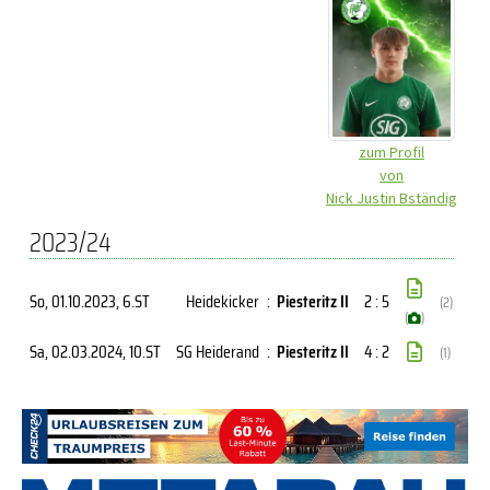
zum Profil
von
Nick Justin Bständig
2023/24
So, 01.10.2023
, 6.ST
Heidekicker
:
Piesteritz II
2 : 5
(2)
(
)
Sa, 02.03.2024
, 10.ST
SG Heiderand
:
Piesteritz II
4 : 2
(1)