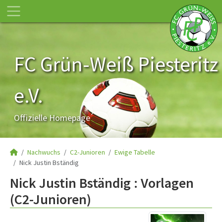
FC Grün-Weiß Piesteritz
e.V.
Offizielle Homepage
Nachwuchs
C2-Junioren
Ewige Tabelle
Nick Justin Bständig
Nick Justin Bständig : Vorlagen
(C2-Junioren)