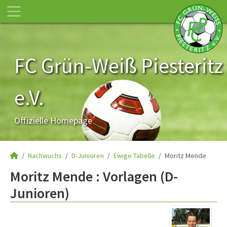
FC Grün-Weiß Piesteritz
e.V.
Offizielle Homepage
Nachwuchs
D-Junioren
Ewige Tabelle
Moritz Mende
Moritz Mende : Vorlagen (D-
Junioren)