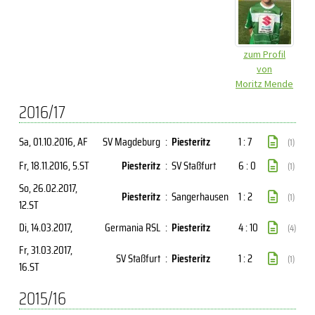
zum Profil
von
Moritz Mende
2016/17
Sa, 01.10.2016
, AF
SV Magdeburg
:
Piesteritz
1 : 7
(1)
Fr, 18.11.2016
, 5.ST
Piesteritz
:
SV Staßfurt
6 : 0
(1)
So, 26.02.2017
,
Piesteritz
:
Sangerhausen
1 : 2
(1)
12.ST
Di, 14.03.2017
,
Germania RSL
:
Piesteritz
4 : 10
(4)
Fr, 31.03.2017
,
SV Staßfurt
:
Piesteritz
1 : 2
(1)
16.ST
2015/16