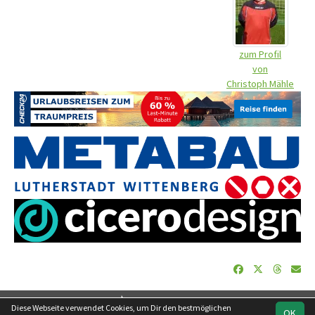
zum Profil
von
Christoph Mähle
soccero.de
Diese Webseite verwendet Cookies, um Dir den bestmöglichen
OK