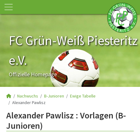
FC Grün-Weiß Piesteritz
e.V.
Offizielle Homepage
Nachwuchs
B-Junioren
Ewige Tabelle
Alexander Pawlisz
Alexander Pawlisz : Vorlagen (B-
Junioren)