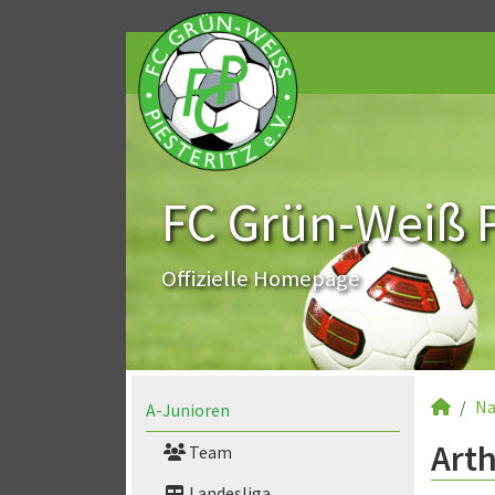
FC Grün-Weiß Pi
Offizielle Homepage
Na
A-Junioren
Arth
Team
Landesliga