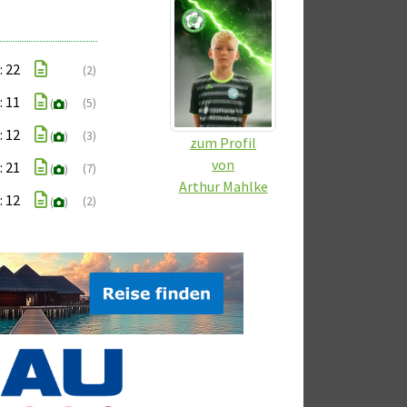
: 22
(2)
: 11
(5)
(
)
: 12
(3)
(
)
zum Profil
von
: 21
(7)
(
)
Arthur Mahlke
: 12
(2)
(
)