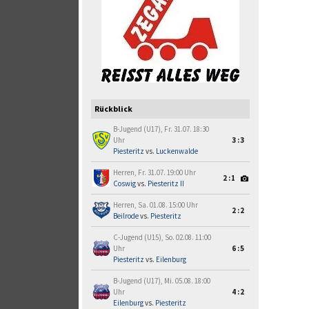
Rückblick
B-Jugend (U17), Fr. 31.07. 18:30
Uhr
3:3
Piesteritz
vs.
Luckenwalde
Herren, Fr. 31.07. 19:00 Uhr
2:1
Coswig
vs.
Piesteritz II
Herren, Sa. 01.08. 15:00 Uhr
2:2
Beilrode
vs.
Piesteritz
C-Jugend (U15), So. 02.08. 11:00
Uhr
6:5
Piesteritz
vs.
Eilenburg
B-Jugend (U17), Mi. 05.08. 18:00
Uhr
4:2
Eilenburg
vs.
Piesteritz