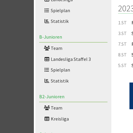
202
Spielplan
Statistik
1.ST
3.ST
B-Junioren
7.ST
Team
8.ST
Landesliga Staffel 3
5.ST
Spielplan
Statistik
B2-Junioren
Team
Kreisliga