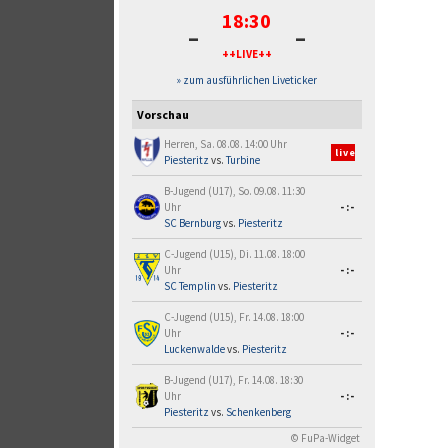
18:30
-
-
++LIVE++
» zum ausführlichen Liveticker
Vorschau
Herren, Sa. 08.08. 14:00 Uhr
live
Piesteritz
vs.
Turbine
B-Jugend (U17), So. 09.08. 11:30
Uhr
-:-
SC Bernburg
vs.
Piesteritz
C-Jugend (U15), Di. 11.08. 18:00
Uhr
-:-
SC Templin
vs.
Piesteritz
C-Jugend (U15), Fr. 14.08. 18:00
Uhr
-:-
Luckenwalde
vs.
Piesteritz
B-Jugend (U17), Fr. 14.08. 18:30
Uhr
-:-
Piesteritz
vs.
Schenkenberg
© FuPa-Widget