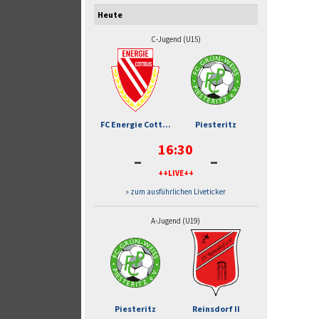
Heute
C-Jugend (U15)
FC Energie Cott...
Piesteritz
16:30
-
-
++LIVE++
» zum ausführlichen Liveticker
A-Jugend (U19)
Piesteritz
Reinsdorf II