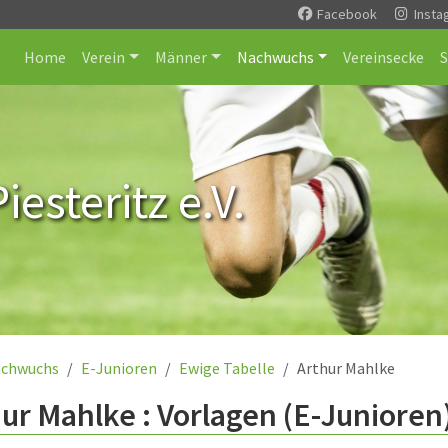
Facebook
Insta
Home
Verein
Männer
Nachwuchs
Vereinsecke
esteritz e.V.
chwuchs
E-Junioren
Ewige Tabelle
Arthur Mahlke
ur Mahlke : Vorlagen (E-Junioren