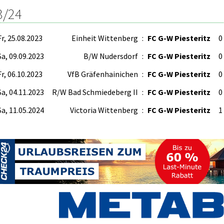
3/24
Fr, 25.08.2023
Einheit Wittenberg
:
FC G-W Piesteritz
0 
Sa, 09.09.2023
B/W Nudersdorf
:
FC G-W Piesteritz
0 
Fr, 06.10.2023
VfB Gräfenhainichen
:
FC G-W Piesteritz
0 
Sa, 04.11.2023
R/W Bad Schmiedeberg II
:
FC G-W Piesteritz
0 
Sa, 11.05.2024
Victoria Wittenberg
:
FC G-W Piesteritz
1 