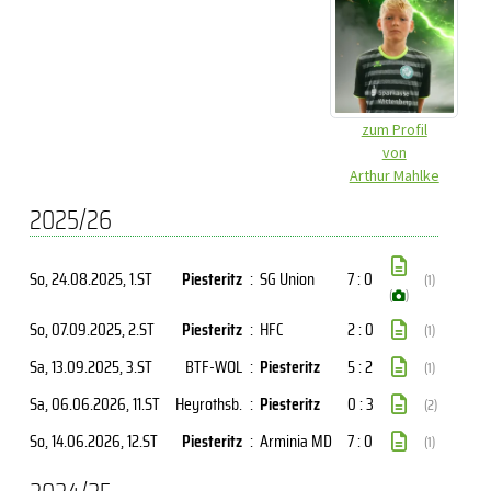
zum Profil
von
Arthur Mahlke
2025/26
So, 24.08.2025
, 1.ST
Piesteritz
:
SG Union
7 : 0
(1)
(
)
So, 07.09.2025
, 2.ST
Piesteritz
:
HFC
2 : 0
(1)
Sa, 13.09.2025
, 3.ST
BTF-WOL
:
Piesteritz
5 : 2
(1)
Sa, 06.06.2026
, 11.ST
Heyrothsb.
:
Piesteritz
0 : 3
(2)
So, 14.06.2026
, 12.ST
Piesteritz
:
Arminia MD
7 : 0
(1)