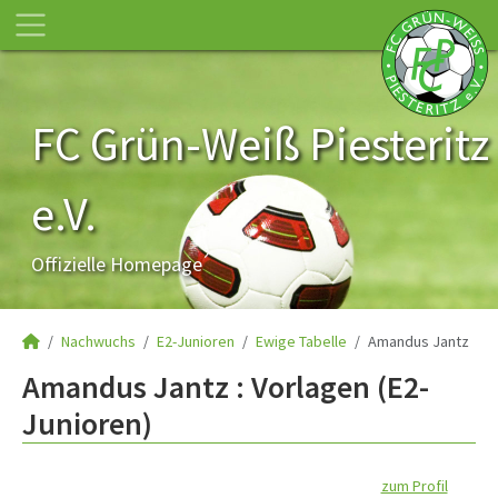
FC Grün-Weiß Piesteritz
e.V.
Offizielle Homepage
Nachwuchs
E2-Junioren
Ewige Tabelle
Amandus Jantz
Amandus Jantz : Vorlagen (E2-
Junioren)
zum Profil