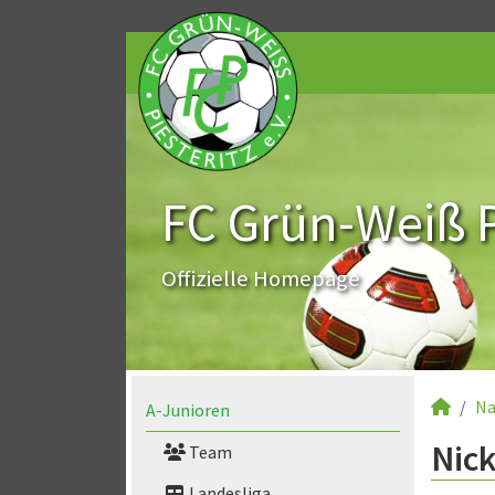
FC Grün-Weiß Pi
Offizielle Homepage
Na
A-Junioren
Nick
Team
Landesliga