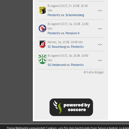
B-Jugend (U17), Fr. 14.08. 18:30
Uhr
-:-
Piesteritz
vs.
Schenkenberg
B-Jugend (U17), Sa. 15.08. 12:00
Uhr
-:-
Piesteritz
vs.
Potsdam II
Herren, Sa. 15.08. 14:00 Uhr
-:-
SC Naumburg
vs.
Piesteritz
B-Jugend (U17), So. 16.08. 10:00
Uhr
-:-
SG Heiderand
vs.
Piesteritz
© FuPa-Widget
soccero.de
Diese Webseite verwendet Cookies, um Dir den bestmöglichen Service bieten zu kö