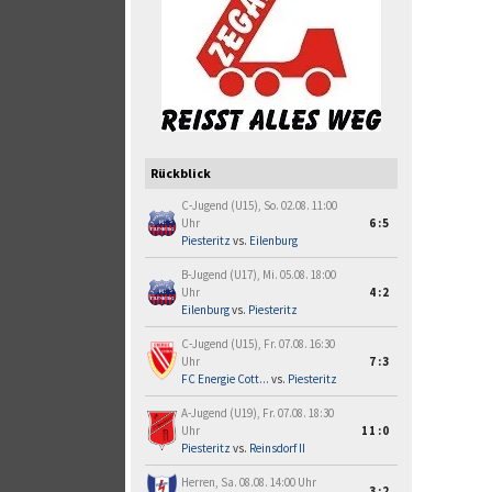
Rückblick
C-Jugend (U15), So. 02.08. 11:00
Uhr
6:5
Piesteritz
vs.
Eilenburg
B-Jugend (U17), Mi. 05.08. 18:00
Uhr
4:2
Eilenburg
vs.
Piesteritz
C-Jugend (U15), Fr. 07.08. 16:30
Uhr
7:3
FC Energie Cott...
vs.
Piesteritz
A-Jugend (U19), Fr. 07.08. 18:30
Uhr
11:0
Piesteritz
vs.
Reinsdorf II
Herren, Sa. 08.08. 14:00 Uhr
3:2