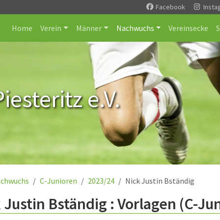
Facebook
Insta
Home
Verein
Männer
Nachwuchs
Vereinsecke
esteritz e.V.
chwuchs
C-Junioren
2023/24
Nick Justin Bständig
 Justin Bständig : Vorlagen (C-Ju