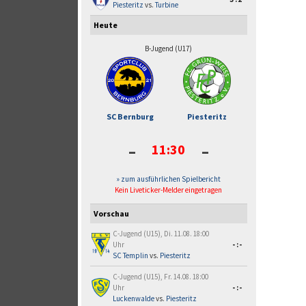
Piesteritz
vs.
Turbine
Heute
B-Jugend (U17)
SC Bernburg
Piesteritz
-
-
11:30
» zum ausführlichen Spielbericht
Kein Liveticker-Melder eingetragen
Vorschau
C-Jugend (U15), Di. 11.08. 18:00
Uhr
-:-
SC Templin
vs.
Piesteritz
C-Jugend (U15), Fr. 14.08. 18:00
Uhr
-:-
Luckenwalde
vs.
Piesteritz