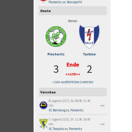
Piesteritz
vs.
Reinsdorf II
Heute
Herren
Piesteritz
Turbine
Ende
3
2
++LIVE++
» zum ausführlichen Liveticker
Vorschau
B-Jugend (U17), So. 09.08. 11:30
Uhr
-:-
SC Bernburg
vs.
Piesteritz
C-Jugend (U15), Di. 11.08. 18:00
Uhr
-:-
SC Templin
vs.
Piesteritz