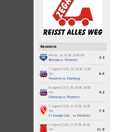
Rückblick
Herren, Sa. 01.08. 15:00 Uhr
2:2
Beilrode
vs.
Piesteritz
C-Jugend (U15), So. 02.08. 11:00
Uhr
6:5
Piesteritz
vs.
Eilenburg
B-Jugend (U17), Mi. 05.08. 18:00
Uhr
4:2
Eilenburg
vs.
Piesteritz
C-Jugend (U15), Fr. 07.08. 16:30
Uhr
7:3
FC Energie Cott...
vs.
Piesteritz
A-Jugend (U19), Fr. 07.08. 18:30
Uhr
11:0