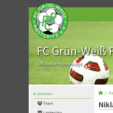
FC Grün-Weiß Pi
Offizielle Homepage
Na
A-Junioren
Nikl
Team
Landesliga