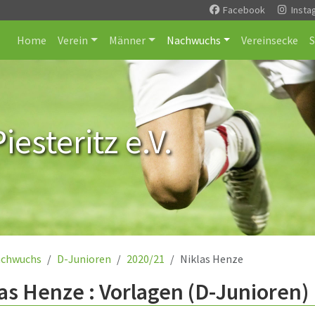
Facebook
Insta
Home
Verein
Männer
Nachwuchs
Vereinsecke
esteritz e.V.
chwuchs
D-Junioren
2020/21
Niklas Henze
as Henze : Vorlagen (D-Junioren)