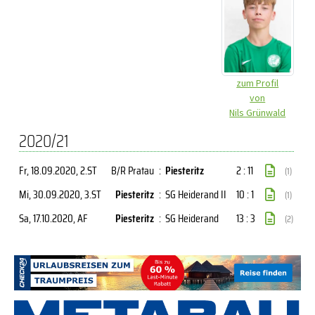
zum Profil
von
Nils Grünwald
2020/21
Fr, 18.09.2020
, 2.ST
B/R Pratau
:
Piesteritz
2 : 11
(1)
Mi, 30.09.2020
, 3.ST
Piesteritz
:
SG Heiderand II
10 : 1
(1)
Sa, 17.10.2020
, AF
Piesteritz
:
SG Heiderand
13 : 3
(2)