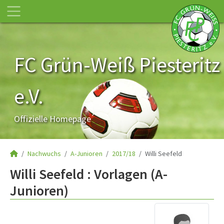
FC Grün-Weiß Piesteritz
e.V.
Offizielle Homepage
Nachwuchs
A-Junioren
2017/18
Willi Seefeld
Willi Seefeld : Vorlagen (A-
Junioren)