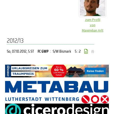
zum Profil
von
Maximilian Arlt
2012/13
So, 07.10.2012
, 5.ST
FC GWP
:
S/W Bismark
5 : 2
(1)