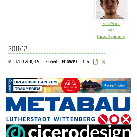
zum Profil
von
Lucas Schröder
2011/12
Mi, 07.09.2011
, 3.ST
Einheit
:
FC GWP II
1 : 4
(1)