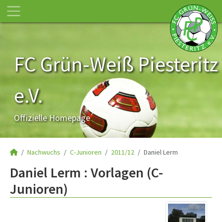
FC Grün-Weiß Piesteritz
e.V.
Offizielle Homepage
Nachwuchs
C-Junioren
2011/12
Daniel Lerm
Daniel Lerm : Vorlagen (C-
Junioren)