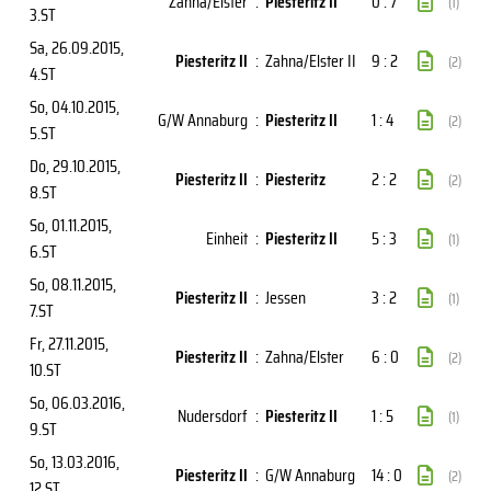
Zahna/Elster
:
Piesteritz II
0 : 7
(1)
3.ST
Sa, 26.09.2015
,
Piesteritz II
:
Zahna/Elster II
9 : 2
(2)
4.ST
So, 04.10.2015
,
G/W Annaburg
:
Piesteritz II
1 : 4
(2)
5.ST
Do, 29.10.2015
,
Piesteritz II
:
Piesteritz
2 : 2
(2)
8.ST
So, 01.11.2015
,
Einheit
:
Piesteritz II
5 : 3
(1)
6.ST
So, 08.11.2015
,
Piesteritz II
:
Jessen
3 : 2
(1)
7.ST
Fr, 27.11.2015
,
Piesteritz II
:
Zahna/Elster
6 : 0
(2)
10.ST
So, 06.03.2016
,
Nudersdorf
:
Piesteritz II
1 : 5
(1)
9.ST
So, 13.03.2016
,
Piesteritz II
:
G/W Annaburg
14 : 0
(2)
12.ST