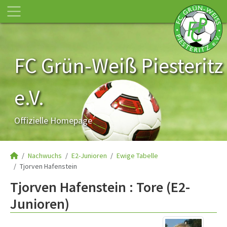
FC Grün-Weiß Piesteritz
e.V.
Offizielle Homepage
Nachwuchs
E2-Junioren
Ewige Tabelle
Tjorven Hafenstein
Tjorven Hafenstein : Tore (E2-
Junioren)