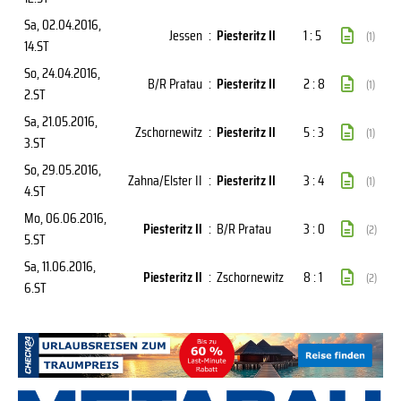
Sa, 02.04.2016
,
Jessen
:
Piesteritz II
1 : 5
(1)
14.ST
So, 24.04.2016
,
B/R Pratau
:
Piesteritz II
2 : 8
(1)
2.ST
Sa, 21.05.2016
,
Zschornewitz
:
Piesteritz II
5 : 3
(1)
3.ST
So, 29.05.2016
,
Zahna/Elster II
:
Piesteritz II
3 : 4
(1)
4.ST
Mo, 06.06.2016
,
Piesteritz II
:
B/R Pratau
3 : 0
(2)
5.ST
Sa, 11.06.2016
,
Piesteritz II
:
Zschornewitz
8 : 1
(2)
6.ST