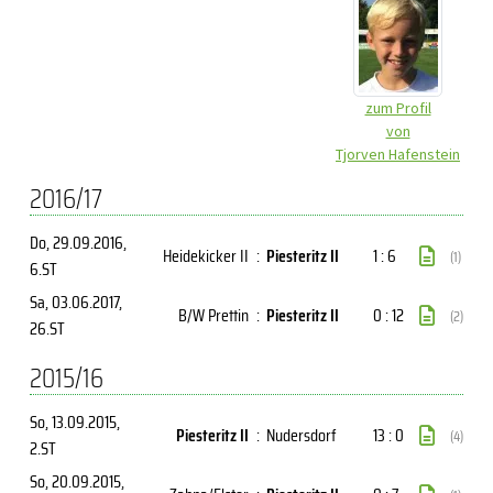
zum Profil
von
Tjorven Hafenstein
2016/17
Do, 29.09.2016
,
Heidekicker II
:
Piesteritz II
1 : 6
(1)
6.ST
Sa, 03.06.2017
,
B/W Prettin
:
Piesteritz II
0 : 12
(2)
26.ST
2015/16
So, 13.09.2015
,
Piesteritz II
:
Nudersdorf
13 : 0
(4)
2.ST
So, 20.09.2015
,