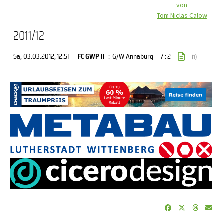
von
Tom Niclas Calow
2011/12
Sa, 03.03.2012
, 12.ST
FC GWP II
:
G/W Annaburg
7 : 2
(1)