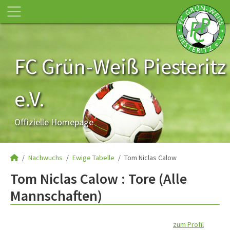
FC Grün-Weiß Piesteritz
e.V.
Offizielle Homepage
Nachwuchs
Ewige Tabelle
Tom Niclas Calow
Tom Niclas Calow : Tore (Alle
Mannschaften)
zum Profil