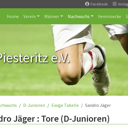
Facebook
Insta
Home
Verein
Männer
Nachwuchs
Vereinsecke
esteritz e.V.
chwuchs
D-Junioren
Ewige Tabelle
Sandro Jäger
ro Jäger : Tore (D-Junioren)