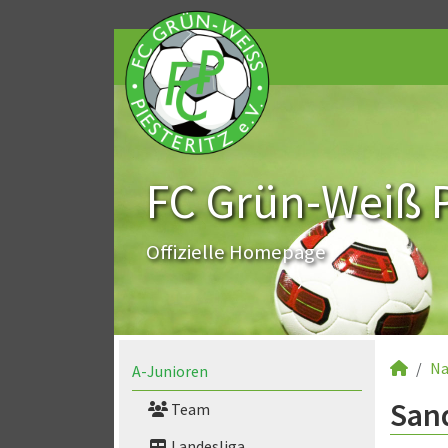
FC Grün-Weiß Pi
Offizielle Homepage
Na
A-Junioren
Sand
Team
Landesliga