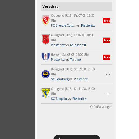
Vorschau
C-Jugend (U15), Fr. 07.08. 16:30
Uhr
live
FC Energie Cott...
vs.
Piesteritz
A-Jugend (U19), Fr. 07.08. 18:30
Uhr
live
Piesteritz
vs.
Reinsdorf II
Herren, Sa. 08.08. 14:00 Uhr
live
Piesteritz
vs.
Turbine
B-Jugend (U17), So. 09.08. 11:30
Uhr
-:-
SC Bernburg
vs.
Piesteritz
C-Jugend (U15), Di. 11.08. 18:00
Uhr
-:-
SC Templin
vs.
Piesteritz
© FuPa-Widget