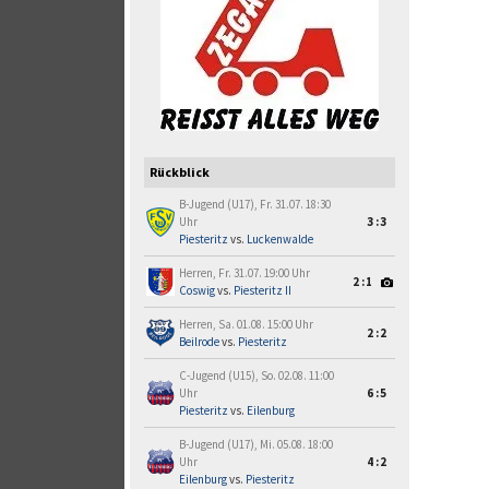
Rückblick
B-Jugend (U17), Fr. 31.07. 18:30
Uhr
3:3
Piesteritz
vs.
Luckenwalde
Herren, Fr. 31.07. 19:00 Uhr
2:1
Coswig
vs.
Piesteritz II
Herren, Sa. 01.08. 15:00 Uhr
2:2
Beilrode
vs.
Piesteritz
C-Jugend (U15), So. 02.08. 11:00
Uhr
6:5
Piesteritz
vs.
Eilenburg
B-Jugend (U17), Mi. 05.08. 18:00
Uhr
4:2
Eilenburg
vs.
Piesteritz