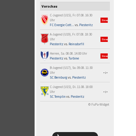
Vorschau
C-Jugend (U15), Fr. 07.08. 16:30
Uhr
live
FC Energie Cott...
vs.
Piesteritz
A-Jugend (U19), Fr. 07.08. 18:30
Uhr
live
Piesteritz
vs.
Reinsdorf II
Herren, Sa. 08.08. 14:00 Uhr
live
Piesteritz
vs.
Turbine
B-Jugend (U17), So. 09.08. 11:30
Uhr
-:-
SC Bernburg
vs.
Piesteritz
C-Jugend (U15), Di. 11.08. 18:00
Uhr
-:-
SC Templin
vs.
Piesteritz
© FuPa-Widget