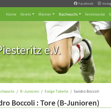
Facebook
Insta
Home
Verein
Männer
Nachwuchs
Vereinsecke
esteritz e.V.
chwuchs
B-Junioren
Ewige Tabelle
Sandro Boccoli
ro Boccoli : Tore (B-Junioren)