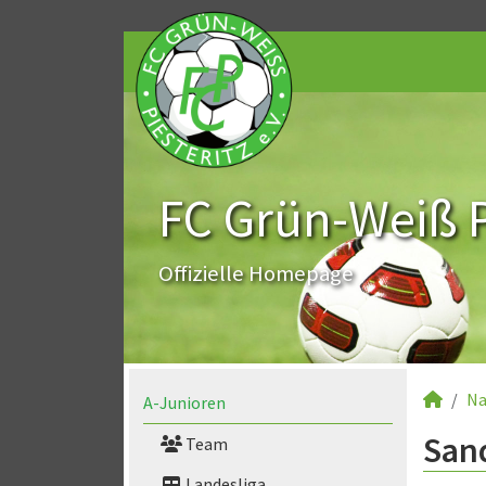
FC Grün-Weiß Pi
Offizielle Homepage
Na
A-Junioren
Sand
Team
Landesliga