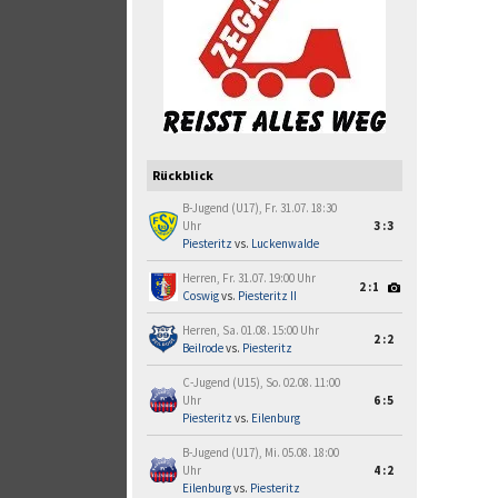
Rückblick
B-Jugend (U17), Fr. 31.07. 18:30
Uhr
3:3
Piesteritz
vs.
Luckenwalde
Herren, Fr. 31.07. 19:00 Uhr
2:1
Coswig
vs.
Piesteritz II
Herren, Sa. 01.08. 15:00 Uhr
2:2
Beilrode
vs.
Piesteritz
C-Jugend (U15), So. 02.08. 11:00
Uhr
6:5
Piesteritz
vs.
Eilenburg
B-Jugend (U17), Mi. 05.08. 18:00
Uhr
4:2
Eilenburg
vs.
Piesteritz