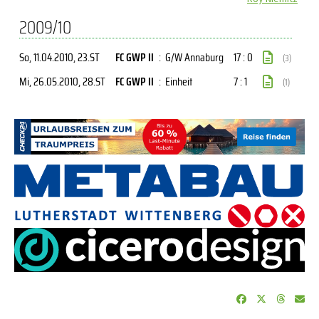
2009/10
So, 11.04.2010
, 23.ST
FC GWP II
:
G/W Annaburg
17 : 0
(3)
Mi, 26.05.2010
, 28.ST
FC GWP II
:
Einheit
7 : 1
(1)