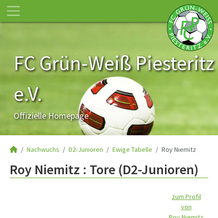
FC Grün-Weiß Piesteritz
e.V.
Offizielle Homepage
Nachwuchs
D2-Junioren
Ewige Tabelle
Roy Niemitz
Roy Niemitz : Tore (D2-Junioren)
zum Profil
von
Roy Niemitz