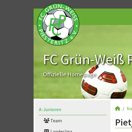
FC Grün-Weiß Pi
Offizielle Homepage
Na
A-Junioren
Piet
Team
Landesliga