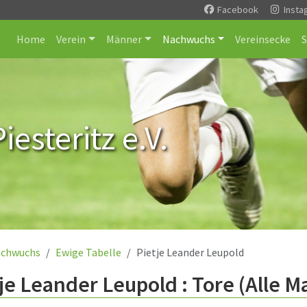
Facebook
Insta
Home
Verein
Männer
Nachwuchs
Vereinsecke
esteritz e.V.
chwuchs
Ewige Tabelle
Pietje Leander Leupold
je Leander Leupold : Tore (Alle 