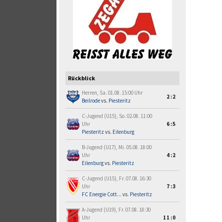
Rückblick
Herren, Sa. 01.08. 15:00 Uhr
2:2
Beilrode
vs.
Piesteritz
C-Jugend (U15), So. 02.08. 11:00
Uhr
6:5
Piesteritz
vs.
Eilenburg
B-Jugend (U17), Mi. 05.08. 18:00
Uhr
4:2
Eilenburg
vs.
Piesteritz
C-Jugend (U15), Fr. 07.08. 16:30
Uhr
7:3
FC Energie Cott...
vs.
Piesteritz
A-Jugend (U19), Fr. 07.08. 18:30
Uhr
11:0