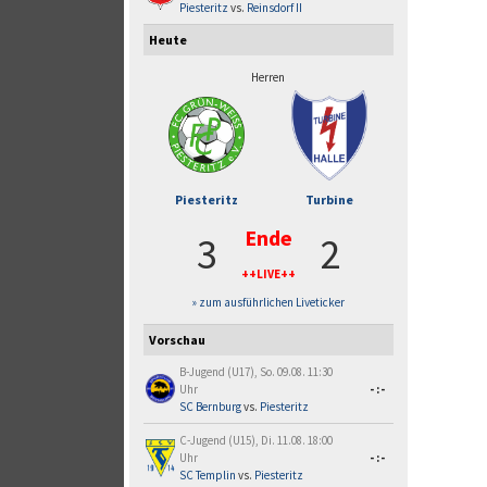
Piesteritz
vs.
Reinsdorf II
Heute
Herren
Piesteritz
Turbine
Ende
3
2
++LIVE++
» zum ausführlichen Liveticker
Vorschau
B-Jugend (U17), So. 09.08. 11:30
Uhr
-:-
SC Bernburg
vs.
Piesteritz
C-Jugend (U15), Di. 11.08. 18:00
Uhr
-:-
SC Templin
vs.
Piesteritz