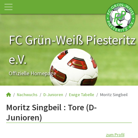
FC Grün-Weiß Piesteritz
e.V.
Offizielle Homepage
Nachwuchs
D-Junioren
Ewige Tabelle
Moritz Singbeil
Moritz Singbeil : Tore (D-
Junioren)
zum Profil