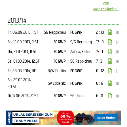
von
Moritz Singbeil
2013/14
Fr, 06.09.2013
, 1.ST
SG Reppichau
:
FC GWP
2 : 10
(1)
So, 15.09.2013
, 2.ST
FC GWP
:
S/G Bernburg
17 : 0
(2)
Do, 21.11.2013
, 11.ST
FC GWP
:
Zahna/Elster
15 : 1
(1)
Sa, 01.03.2014
, 12.ST
FC GWP
:
SG Reppichau
7 : 3
(1)
Fr, 28.03.2014
, HF
B/W Prettin
:
FC GWP
0 : 12
(3)
So, 25.05.2014
,
SV Edderitz
:
FC GWP
0 : 6
(1)
20.ST
Di, 17.06.2014
, 21.ST
FC GWP
:
SG Union
6 : 0
(1)