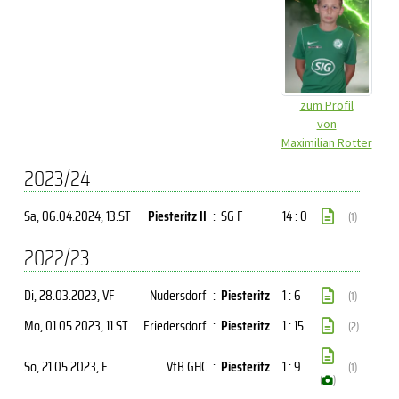
zum Profil
von
Maximilian Rotter
2023/24
Sa, 06.04.2024
, 13.ST
Piesteritz II
:
SG F
14 : 0
(1)
2022/23
Di, 28.03.2023
, VF
Nudersdorf
:
Piesteritz
1 : 6
(1)
Mo, 01.05.2023
, 11.ST
Friedersdorf
:
Piesteritz
1 : 15
(2)
So, 21.05.2023
, F
VfB GHC
:
Piesteritz
1 : 9
(1)
(
)