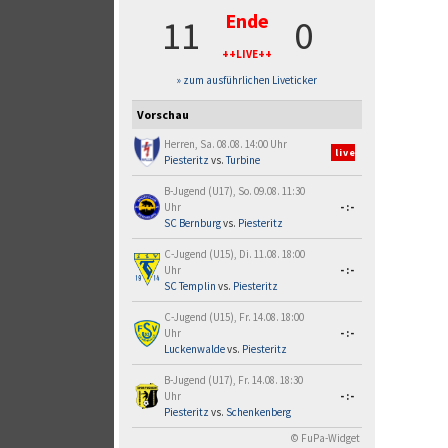
Ende
11
0
++LIVE++
» zum ausführlichen Liveticker
Vorschau
Herren, Sa. 08.08. 14:00 Uhr
live
Piesteritz
vs.
Turbine
B-Jugend (U17), So. 09.08. 11:30
Uhr
-:-
SC Bernburg
vs.
Piesteritz
C-Jugend (U15), Di. 11.08. 18:00
Uhr
-:-
SC Templin
vs.
Piesteritz
C-Jugend (U15), Fr. 14.08. 18:00
Uhr
-:-
Luckenwalde
vs.
Piesteritz
B-Jugend (U17), Fr. 14.08. 18:30
Uhr
-:-
Piesteritz
vs.
Schenkenberg
© FuPa-Widget