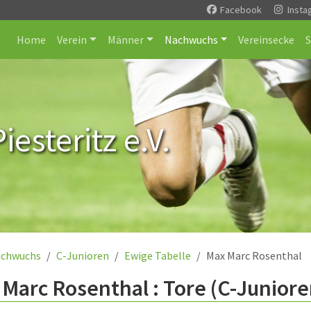
Facebook
Insta
Home
Verein
Männer
Nachwuchs
Vereinsecke
esteritz e.V.
chwuchs
C-Junioren
Ewige Tabelle
Max Marc Rosenthal
Marc Rosenthal : Tore (C-Juniore