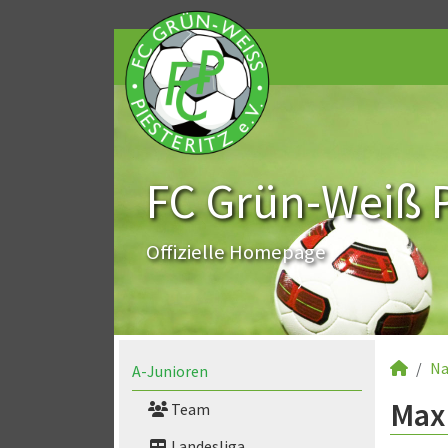
FC Grün-Weiß Pi
Offizielle Homepage
Na
A-Junioren
Max 
Team
Landesliga