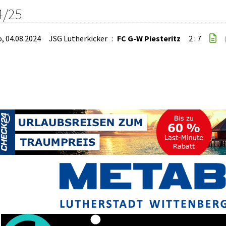
4/25
o, 04.08.2024
JSG Lutherkicker
:
FC G-W Piesteritz
2 : 7