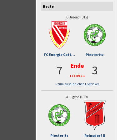
Heute
C-Jugend (U15)
FC Energie Cott...
Piesteritz
Ende
7
3
++LIVE++
» zum ausführlichen Liveticker
A-Jugend (U19)
Piesteritz
Reinsdorf II