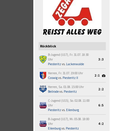
Rückblick
B-Jugend (U17), Fr. 31.07. 18:30
Uhr
3:3
Piesteritz
vs.
Luckenwalde
Herren, Fr. 31.07. 19:00 Uhr
2:1
Coswig
vs.
Piesteritz II
Herren, Sa. 01.08. 15:00 Uhr
2:2
Beilrode
vs.
Piesteritz
C-Jugend (U15), So. 02.08. 11:00
Uhr
6:5
Piesteritz
vs.
Eilenburg
B-Jugend (U17), Mi. 05.08. 18:00
Uhr
4:2
Eilenburg
vs.
Piesteritz