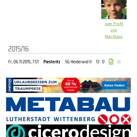
zum Profil
von
Max Klaus
2015/16
Fr, 06.11.2015
, 7.ST
Piesteritz
:
SG Heiderand II
13 : 0
(1)