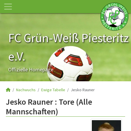
FC Grün-Weiß Piesteritz
e.V.
Offizielle Homepage
Nachwuchs
Ewige Tabelle
Jesko Rauner
Jesko Rauner : Tore (Alle
Mannschaften)