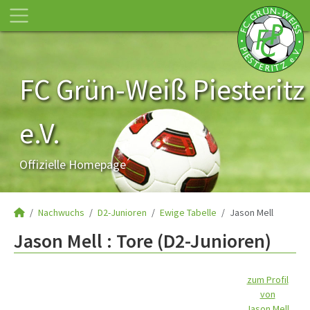
FC Grün-Weiß Piesteritz
e.V.
Offizielle Homepage
Nachwuchs
D2-Junioren
Ewige Tabelle
Jason Mell
Jason Mell : Tore (D2-Junioren)
zum Profil
von
Jason Mell