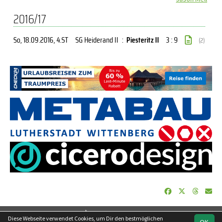
2016/17
So, 18.09.2016
, 4.ST
SG Heiderand II
:
Piesteritz II
3 : 9
(2)
soccero.de
Diese Webseite verwendet Cookies, um Dir den bestmöglichen