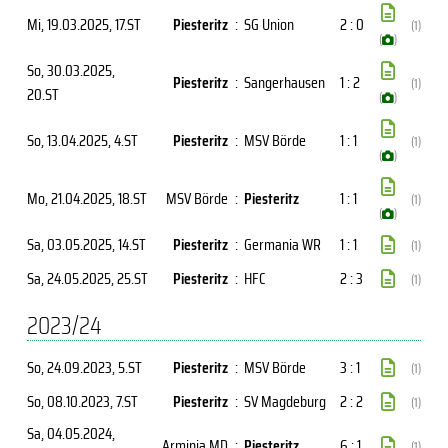
Mi, 19.03.2025
, 17.ST
Piesteritz
:
SG Union
2 : 0
(1)
(
)
So, 30.03.2025
,
Piesteritz
:
Sangerhausen
1 : 2
(1)
20.ST
(
)
So, 13.04.2025
, 4.ST
Piesteritz
:
MSV Börde
1 : 1
(1)
(
)
Mo, 21.04.2025
, 18.ST
MSV Börde
:
Piesteritz
1 : 1
(1)
(
)
Sa, 03.05.2025
, 14.ST
Piesteritz
:
Germania WR
1 : 1
(1)
Sa, 24.05.2025
, 25.ST
Piesteritz
:
HFC
2 : 3
(1)
2023/24
So, 24.09.2023
, 5.ST
Piesteritz
:
MSV Börde
3 : 1
(1)
So, 08.10.2023
, 7.ST
Piesteritz
:
SV Magdeburg
2 : 2
(1)
Sa, 04.05.2024
,
Arminia MD
:
Piesteritz
6 : 1
(1)