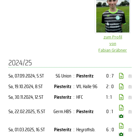
zum Profil
von
Fabian Gräbner
2024/25
Sa, 07.09.2024
, 5.ST
SG Union
:
Piesteritz
0 : 7
(1)
Sa, 19.10.2024
, 8.ST
Piesteritz
:
VfL Halle 96
2 : 0
(1)
Sa, 30.11.2024
, 12.ST
Piesteritz
:
HFC
1 : 1
(1)
Sa, 22.02.2025
, 15.ST
Germ.HBS
:
Piesteritz
0 : 1
(1)
(
)
Sa, 01.03.2025
, 16.ST
Piesteritz
:
Heyrothsb.
6 : 0
(1)
(
)