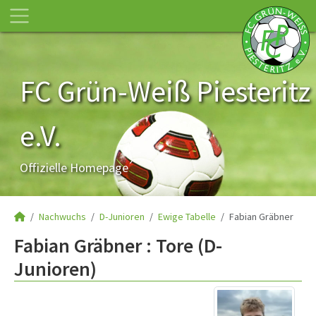
FC Grün-Weiß Piesteritz
e.V.
Offizielle Homepage
Nachwuchs
D-Junioren
Ewige Tabelle
Fabian Gräbner
Fabian Gräbner : Tore (D-
Junioren)