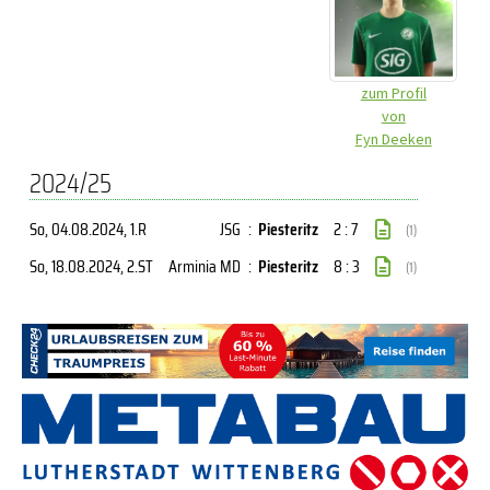
zum Profil
von
Fyn Deeken
2024/25
So, 04.08.2024
, 1.R
JSG
:
Piesteritz
2 : 7
(1)
So, 18.08.2024
, 2.ST
Arminia MD
:
Piesteritz
8 : 3
(1)