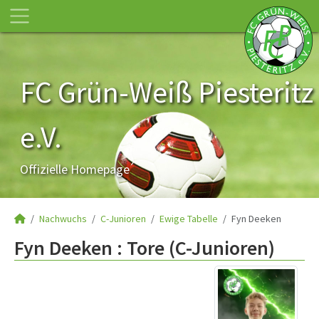
FC Grün-Weiß Piesteritz
e.V.
Offizielle Homepage
Nachwuchs
C-Junioren
Ewige Tabelle
Fyn Deeken
Fyn Deeken : Tore (C-Junioren)