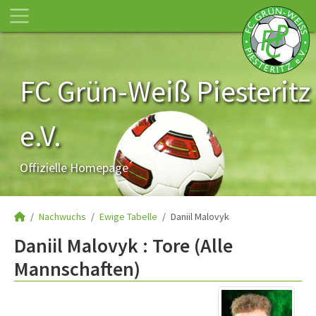
FC Grün-Weiß Piesteritz
e.V.
Offizielle Homepage
Nachwuchs
Ewige Tabelle
Daniil Malovyk
Daniil Malovyk : Tore (Alle
Mannschaften)