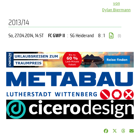
von
Dylan Biermann
2013/14
So, 27.04.2014
, 14.ST
FC GWP II
:
SG Heiderand
8 : 1
(1)