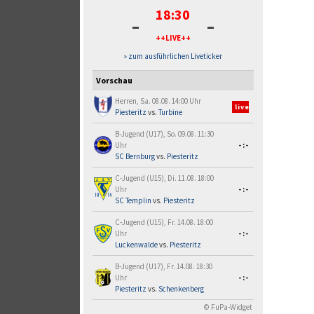
18:30
-
-
++LIVE++
» zum ausführlichen Liveticker
Vorschau
Herren, Sa. 08.08. 14:00 Uhr
live
Piesteritz
vs.
Turbine
B-Jugend (U17), So. 09.08. 11:30
Uhr
-:-
SC Bernburg
vs.
Piesteritz
C-Jugend (U15), Di. 11.08. 18:00
Uhr
-:-
SC Templin
vs.
Piesteritz
C-Jugend (U15), Fr. 14.08. 18:00
Uhr
-:-
Luckenwalde
vs.
Piesteritz
B-Jugend (U17), Fr. 14.08. 18:30
Uhr
-:-
Piesteritz
vs.
Schenkenberg
© FuPa-Widget