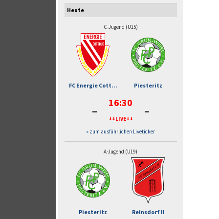
Heute
C-Jugend (U15)
FC Energie Cott...
Piesteritz
16:30
-
-
++LIVE++
» zum ausführlichen Liveticker
A-Jugend (U19)
Piesteritz
Reinsdorf II