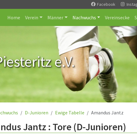
Facebook
Insta
Home
Verein
Männer
Nachwuchs
Vereinsecke
esteritz e.V.
chwuchs
D-Junioren
Ewige Tabelle
Amandus Jantz
dus Jantz : Tore (D-Junioren)