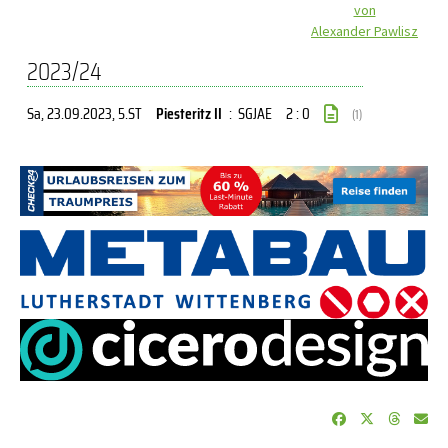
von
Alexander Pawlisz
2023/24
Sa, 23.09.2023
, 5.ST
Piesteritz II
:
SGJAE
2 : 0
(1)