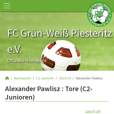
FC Grün-Weiß Piesteritz
e.V.
Offizielle Homepage
Nachwuchs
C2-Junioren
2023/24
Alexander Pawlisz
Alexander Pawlisz : Tore (C2-
Junioren)
zum Profil