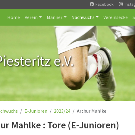
Facebook
Insta
Home
Verein
Männer
Nachwuchs
Vereinsecke
esteritz e.V.
chwuchs
E-Junioren
2023/24
Arthur Mahlke
ur Mahlke : Tore (E-Junioren)