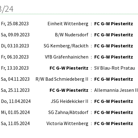
3/24
Fr, 25.08.2023
Einheit Wittenberg
:
FC G-W Piesteritz
Sa, 09.09.2023
B/W Nudersdorf
:
FC G-W Piesteritz
Di, 03.10.2023
SG Kemberg/Rackith
:
FC G-W Piesteritz
Fr, 06.10.2023
VfB Gräfenhainichen
:
FC G-W Piesteritz
Fr, 13.10.2023
FC G-W Piesteritz
:
SV Blau-Rot Pratau
Sa, 04.11.2023
R/W Bad Schmiedeberg II
:
FC G-W Piesteritz
Sa, 25.11.2023
FC G-W Piesteritz
:
Allemannia Jessen II
Do, 11.04.2024
JSG Heidekicker II
:
FC G-W Piesteritz
Mi, 01.05.2024
SG Zahna/Abtsdorf
:
FC G-W Piesteritz
Sa, 11.05.2024
Victoria Wittenberg
:
FC G-W Piesteritz