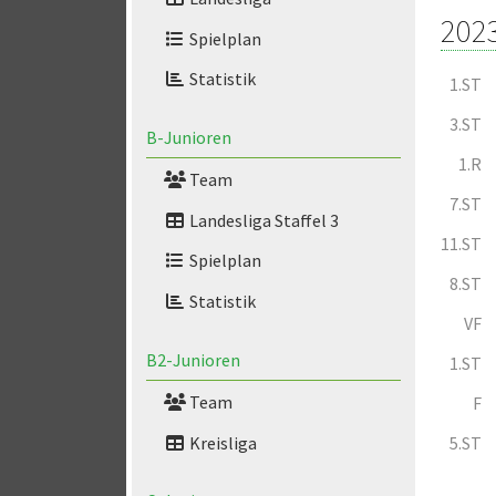
202
Spielplan
Statistik
1.ST
3.ST
B-Junioren
1.R
Team
7.ST
Landesliga Staffel 3
11.ST
Spielplan
8.ST
Statistik
VF
B2-Junioren
1.ST
Team
F
Kreisliga
5.ST