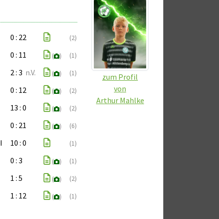
0 : 22
(2)
0 : 11
(1)
(
)
2 : 3
n.V.
(1)
(
)
zum Profil
von
0 : 12
(2)
(
)
Arthur Mahlke
13 : 0
(2)
(
)
0 : 21
(6)
(
)
I
10 : 0
(1)
0 : 3
(1)
(
)
1 : 5
(2)
(
)
1 : 12
(1)
(
)