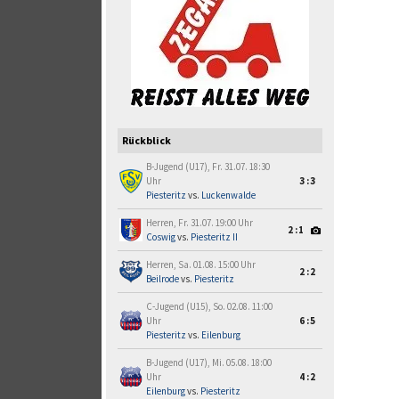
Rückblick
B-Jugend (U17), Fr. 31.07. 18:30
Uhr
3:3
Piesteritz
vs.
Luckenwalde
Herren, Fr. 31.07. 19:00 Uhr
2:1
Coswig
vs.
Piesteritz II
Herren, Sa. 01.08. 15:00 Uhr
2:2
Beilrode
vs.
Piesteritz
C-Jugend (U15), So. 02.08. 11:00
Uhr
6:5
Piesteritz
vs.
Eilenburg
B-Jugend (U17), Mi. 05.08. 18:00
Uhr
4:2
Eilenburg
vs.
Piesteritz