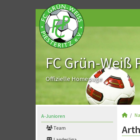
FC Grün-Weiß Pi
Offizielle Homepage
Na
A-Junioren
Arth
Team
Landesliga