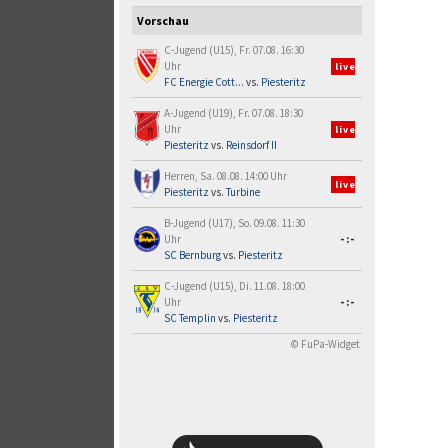
Vorschau
C-Jugend (U15), Fr. 07.08. 16:30
Uhr
live
FC Energie Cott...
vs.
Piesteritz
A-Jugend (U19), Fr. 07.08. 18:30
Uhr
live
Piesteritz
vs.
Reinsdorf II
Herren, Sa. 08.08. 14:00 Uhr
live
Piesteritz
vs.
Turbine
B-Jugend (U17), So. 09.08. 11:30
Uhr
-:-
SC Bernburg
vs.
Piesteritz
C-Jugend (U15), Di. 11.08. 18:00
Uhr
-:-
SC Templin
vs.
Piesteritz
© FuPa-Widget