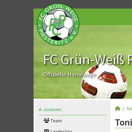
FC Grün-Weiß Pi
Offizielle Homepage
Na
A-Junioren
Toni
Team
Landesliga