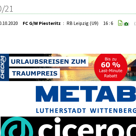
0/21
0.10.2020
FC G/W Piesteritz
:
RB Leipzig (U9)
16 : 6
(
(
)