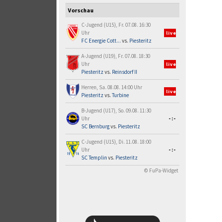
Vorschau
C-Jugend (U15), Fr. 07.08. 16:30
Uhr
live
FC Energie Cott...
vs.
Piesteritz
A-Jugend (U19), Fr. 07.08. 18:30
Uhr
live
Piesteritz
vs.
Reinsdorf II
Herren, Sa. 08.08. 14:00 Uhr
live
Piesteritz
vs.
Turbine
B-Jugend (U17), So. 09.08. 11:30
Uhr
-:-
SC Bernburg
vs.
Piesteritz
C-Jugend (U15), Di. 11.08. 18:00
Uhr
-:-
SC Templin
vs.
Piesteritz
© FuPa-Widget