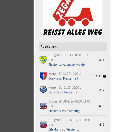
Rückblick
B-Jugend (U17), Fr. 31.07. 18:30
Uhr
3:3
Piesteritz
vs.
Luckenwalde
Herren, Fr. 31.07. 19:00 Uhr
2:1
Coswig
vs.
Piesteritz II
Herren, Sa. 01.08. 15:00 Uhr
2:2
Beilrode
vs.
Piesteritz
C-Jugend (U15), So. 02.08. 11:00
Uhr
6:5
Piesteritz
vs.
Eilenburg
B-Jugend (U17), Mi. 05.08. 18:00
Uhr
4:2
Eilenburg
vs.
Piesteritz