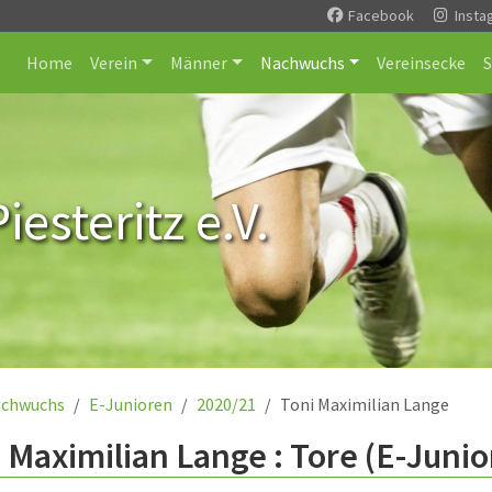
Facebook
Insta
Home
Verein
Männer
Nachwuchs
Vereinsecke
esteritz e.V.
chwuchs
E-Junioren
2020/21
Toni Maximilian Lange
 Maximilian Lange : Tore (E-Junio