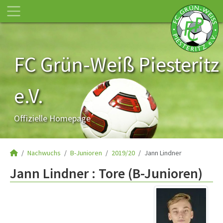
FC Grün-Weiß Piesteritz
e.V.
Offizielle Homepage
Nachwuchs
B-Junioren
2019/20
Jann Lindner
Jann Lindner : Tore (B-Junioren)