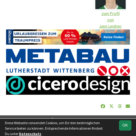
zum Profil
von
Jann Lindner
soccero.de
Diese Webseite verwendet Cookies, um Dir den bestmöglichen
OK
© 2006 - 2026
Service bieten zu können. Entsprechende Informationen findest
Du unter
Datenschutz
.
Besucherstatistik
Geburtstage
Impressum
Datenschutz