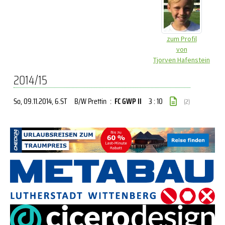
zum Profil
von
Tjorven Hafenstein
2014/15
So, 09.11.2014
, 6.ST
B/W Prettin
:
FC GWP II
3 : 10
(2)