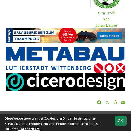
zum Profil
von
Julian Bäßler
soccero.de
Diese Webseite verwendet Cookies, um Dir den bestmöglichen
OK
© 2006 - 2026
Service bieten zu können. Entsprechende Informationen findest
Du unter
Datenschutz
.
Besucherstatistik
Geburtstage
Impressum
Datenschutz