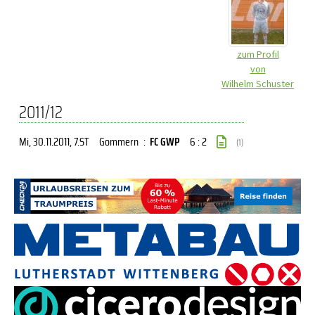
zum Profil
von
Wilhelm Schuster
2011/12
Mi, 30.11.2011
, 7.ST
Gommern
:
FC GWP
6 : 2
(1)