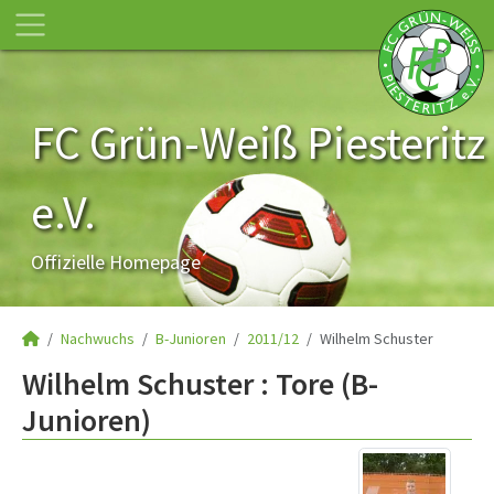
FC Grün-Weiß Piesteritz
e.V.
Offizielle Homepage
Nachwuchs
B-Junioren
2011/12
Wilhelm Schuster
Wilhelm Schuster : Tore (B-
Junioren)