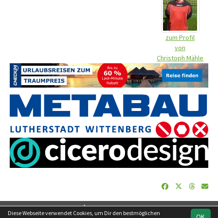
zum Profil
von
Christoph Mähle
soccero.de
Diese Webseite verwendet Cookies, um Dir den bestmöglichen
OK