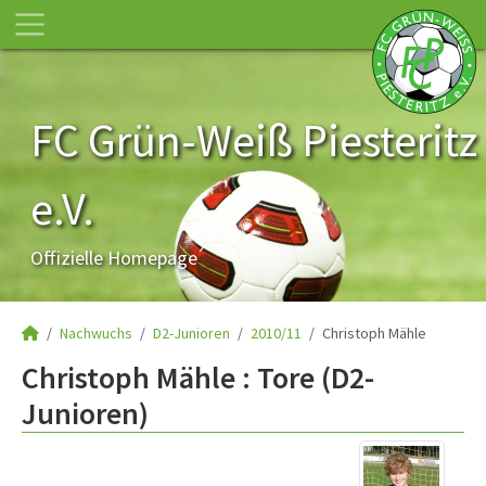
FC Grün-Weiß Piesteritz
e.V.
Offizielle Homepage
Nachwuchs
D2-Junioren
2010/11
Christoph Mähle
Christoph Mähle : Tore (D2-
Junioren)