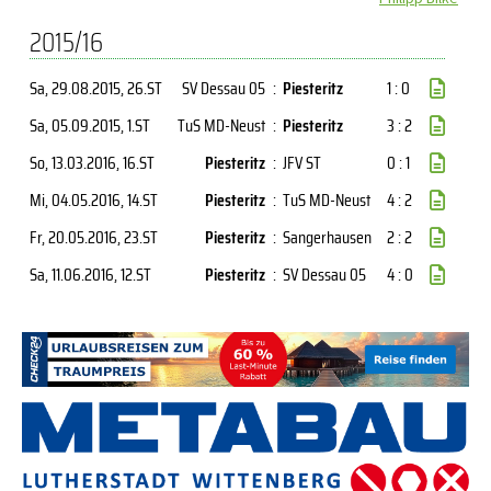
2015/16
Sa, 29.08.2015
, 26.ST
SV Dessau 05
:
Piesteritz
1 : 0
Sa, 05.09.2015
, 1.ST
TuS MD-Neust
:
Piesteritz
3 : 2
So, 13.03.2016
, 16.ST
Piesteritz
:
JFV ST
0 : 1
Mi, 04.05.2016
, 14.ST
Piesteritz
:
TuS MD-Neust
4 : 2
Fr, 20.05.2016
, 23.ST
Piesteritz
:
Sangerhausen
2 : 2
Sa, 11.06.2016
, 12.ST
Piesteritz
:
SV Dessau 05
4 : 0