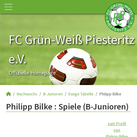
FC Grün-Weiß Piesteritz
e.V.
Offizielle Homepage
Nachwuchs
B-Junioren
Ewige Tabelle
Philipp Bilke
Philipp Bilke : Spiele (B-Junioren)
zum Profil
von
Philipp Bilke