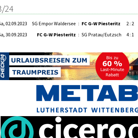
3/24
Sa, 02.09.2023
SG Empor Waldersee
:
FC G-W Piesteritz
2 : 2
Sa, 30.09.2023
FC G-W Piesteritz
:
SG Pratau/Eutzsch
4 : 1