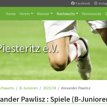
Facebook
Insta
Home
Verein
Männer
Nachwuchs
Vereinsecke
esteritz e.V.
chwuchs
B-Junioren
2023/24
Alexander Pawlisz
ander Pawlisz : Spiele (B-Juniore