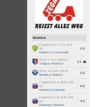
Rückblick
B-Jugend (U17), Fr. 31.07. 18:30
Uhr
3:3
Piesteritz
vs.
Luckenwalde
Herren, Fr. 31.07. 19:00 Uhr
2:1
Coswig
vs.
Piesteritz II
Herren, Sa. 01.08. 15:00 Uhr
2:2
Beilrode
vs.
Piesteritz
C-Jugend (U15), So. 02.08. 11:00
Uhr
6:5
Piesteritz
vs.
Eilenburg
B-Jugend (U17), Mi. 05.08. 18:00
Uhr
4:2
Eilenburg
vs.
Piesteritz