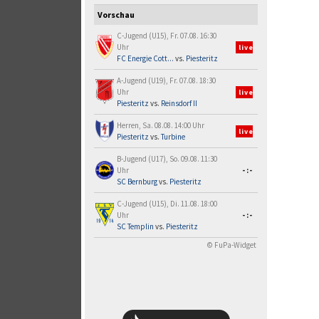
Vorschau
C-Jugend (U15), Fr. 07.08. 16:30
Uhr
live
FC Energie Cott...
vs.
Piesteritz
A-Jugend (U19), Fr. 07.08. 18:30
Uhr
live
Piesteritz
vs.
Reinsdorf II
Herren, Sa. 08.08. 14:00 Uhr
live
Piesteritz
vs.
Turbine
B-Jugend (U17), So. 09.08. 11:30
Uhr
-:-
SC Bernburg
vs.
Piesteritz
C-Jugend (U15), Di. 11.08. 18:00
Uhr
-:-
SC Templin
vs.
Piesteritz
© FuPa-Widget