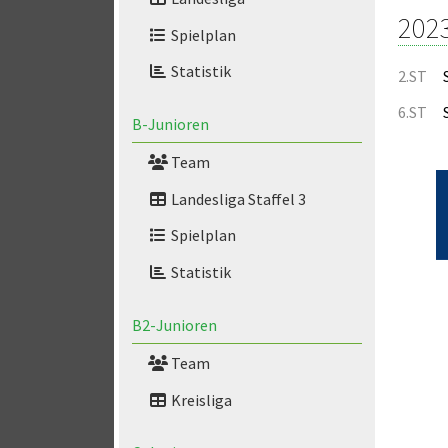
202
Spielplan
Statistik
2.ST
6.ST
B-Junioren
Team
Landesliga Staffel 3
Spielplan
Statistik
B2-Junioren
Team
Kreisliga