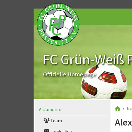
FC Grün-Weiß Pi
Offizielle Homepage
Na
A-Junioren
Alex
Team
Landesliga