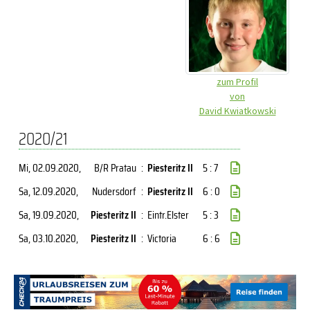
zum Profil
von
David Kwiatkowski
2020/21
Mi, 02.09.2020
,
B/R Pratau
:
Piesteritz II
5 : 7
Sa, 12.09.2020
,
Nudersdorf
:
Piesteritz II
6 : 0
Sa, 19.09.2020
,
Piesteritz II
:
Eintr.Elster
5 : 3
Sa, 03.10.2020
,
Piesteritz II
:
Victoria
6 : 6